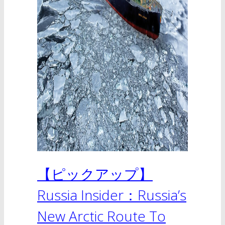
【ピックアップ】
Russia Insider：Russia’s
New Arctic Route To