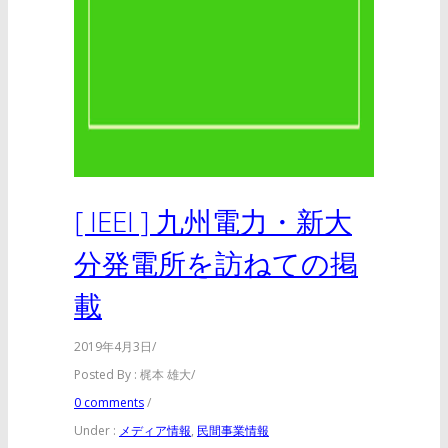
[ IEEI ] 九州電力・新大
分発電所を訪ねての掲
載
2019年4月3日
/
Posted By : 梶本 雄大
/
0 comments
/
Under :
メディア情報
,
民間事業情報