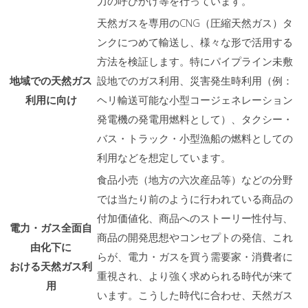
力の呼びかけ等を行っています。
天然ガスを専用のCNG（圧縮天然ガス）タ
ンクにつめて輸送し、様々な形で活用する
方法を検証します。特にパイプライン未敷
地域での天然ガス
設地でのガス利用、災害発生時利用（例：
利用に向け
ヘリ輸送可能な小型コージェネレーション
発電機の発電用燃料として）、タクシー・
バス・トラック・小型漁船の燃料としての
利用などを想定しています。
食品小売（地方の六次産品等）などの分野
では当たり前のように行われている商品の
付加価値化、商品へのストーリー性付与、
電力・ガス全面自
商品の開発思想やコンセプトの発信、これ
由化下に
らが、電力・ガスを買う需要家・消費者に
おける天然ガス利
重視され、より強く求められる時代が来て
用
います。こうした時代に合わせ、天然ガス