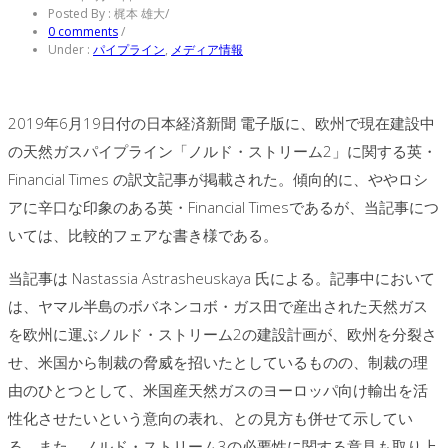
Posted By : 梶本 雄大
/
0 comments
/
Under :
パイプライン
,
メディア情報
2019年6月19日付の日本経済新聞 電子版に、欧州で現在建設中
の天然ガスパイプライン「ノルド・ストリーム2」に関する英・
Financial Times の訳文記事が掲載された。傾向的に、ややロシ
アに辛口な印象のある英・Financial Timesであるが、当記事につ
いては、比較的フェアな書き様である。
当記事は Nastassia Astrasheuskaya 氏による。記事中において
は、ヤマル半島のボバネンコボ・ガス田で産出された天然ガス
を欧州に運ぶノルド・ストリーム2の建設計画が、欧州を分裂さ
せ、米国から制裁の脅威を招いたとしているものの、制裁の理
由のひとつとして、米国産天然ガスのヨーロッパ向け輸出を活
性化させたいという意向の表れ、との見方も併せて示してい
る。また、ノルド・ストリーム3の必要性に関する意見も取り上