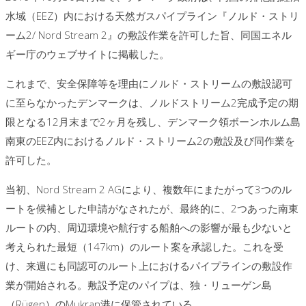
水域（EEZ）内における天然ガスパイプライン『ノルド・ストリ
ーム2/ Nord Stream 2』の敷設作業を許可した旨、同国エネル
ギー庁のウェブサイトに掲載した。
これまで、安全保障等を理由にノルド・ストリームの敷設認可
に至らなかったデンマークは、ノルドストリーム2完成予定の期
限となる12月末まで2ヶ月を残し、デンマーク領ボーンホルム島
南東のEEZ内におけるノルド・ストリーム2の敷設及び同作業を
許可した。
当初、Nord Stream 2 AGにより、複数年にまたがって3つのル
ートを候補とした申請がなされたが、最終的に、2つあった南東
ルートの内、周辺環境や航行する船舶への影響が最も少ないと
考えられた最短（147km）のルート案を承認した。これを受
け、来週にも同認可のルート上におけるパイプラインの敷設作
業が開始される。敷設予定のパイプは、独・リューゲン島
（Rügen）のMukran港に保管されている。