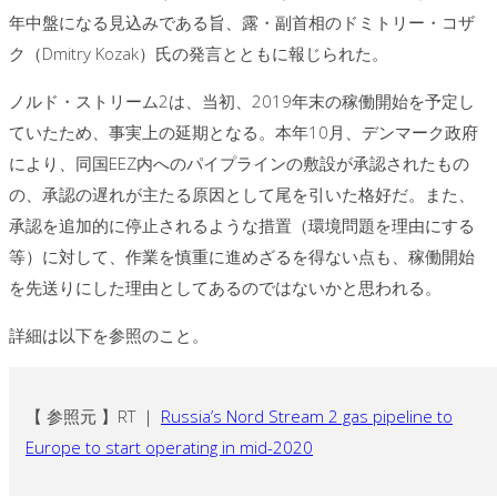
年中盤になる見込みである旨、露・副首相のドミトリー・コザ
ク（Dmitry Kozak）氏の発言とともに報じられた。
ノルド・ストリーム2は、当初、2019年末の稼働開始を予定し
ていたため、事実上の延期となる。本年10月、デンマーク政府
により、同国EEZ内へのパイプラインの敷設が承認されたもの
の、承認の遅れが主たる原因として尾を引いた格好だ。また、
承認を追加的に停止されるような措置（環境問題を理由にする
等）に対して、作業を慎重に進めざるを得ない点も、稼働開始
を先送りにした理由としてあるのではないかと思われる。
詳細は以下を参照のこと。
【 参照元 】RT ｜
Russia’s Nord Stream 2 gas pipeline to
Europe to start operating in mid-2020