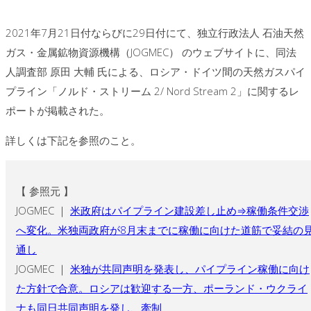
2021年7月21日付ならびに29日付にて、独立行政法人 石油天然
ガス・金属鉱物資源機構（JOGMEC） のウェブサイトに、同法
人調査部 原田 大輔 氏による、ロシア・ドイツ間の天然ガスパイ
プライン「ノルド・ストリーム 2/ Nord Stream 2」に関するレ
ポートが掲載された。
詳しくは下記を参照のこと。
【 参照元 】
JOGMEC ｜
米政府はパイプライン建設差し止め⇒稼働条件交渉
へ変化。米独両政府が8月末までに稼働に向けた道筋で妥結の
通し
JOGMEC ｜
米独が共同声明を発表し、パイプライン稼働に向け
た方針で合意。ロシアは歓迎する一方、ポーランド・ウクライ
ナも同日共同声明を発し、牽制