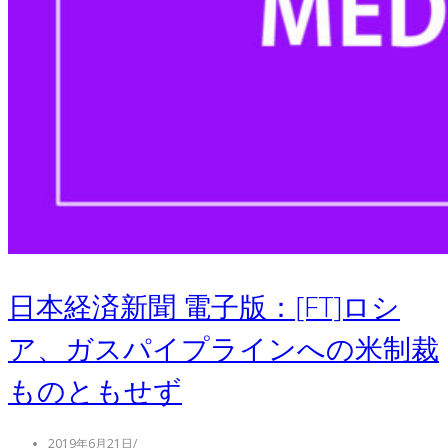
日本経済新聞 電子版：[FT]ロシ
ア、ガスパイプラインへの米制裁
ものともせず
2019年6月21日
/