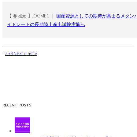
【 参照元 】JOGMEC ｜
国産資源としての期待が高まるメタン
イドレートの長期陸上産出試験実施へ
1
2
3
4
Next ›
Last »
RECENT POSTS