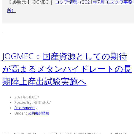
【 参照元 】JOGMEC ｜
ロシア情勢（2021年7月 モスクワ事務
所）
JOGMEC：国産資源としての期待
が高まるメタンハイドレートの長
期陸上産出試験実施へ
2021年8月6日
/
Posted By : 梶本 雄大
/
0 comments
/
Under :
公的機関情報