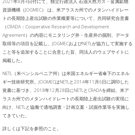
2021年8月4日付にて、独立行政法人 石油天然ガス・金属鉱物
資源機構（JOGMEC） は、米アラスカ州でのメタンハイドレー
トの長期陸上産出試験の作業概要等について、共同研究合意書
（CRADA：Cooperative Research and Development
Agreement）の内容にモニタリング井・生産井の掘削、データ
取得等の項目を記載し、JOGMECおよびNETLが協力して実施する
こと等を追加することに合意した旨、同法人のウェブサイトに
掲載した。
NETL（米ペンシルベニア州）は米国エネルギー省傘下のエネル
ギー技術研究所。JOGMECはNETLと2014年11月6日に調印した
覚書に基づき、2018年12月28日にNETLとCRADAを締結、米ア
ラスカ州でのメタンハイドレートの長期陸上産出試験の実現に
向け、NETLと協働で適地調査・計画立案・試掘作業等を実施し
てきていた。
詳しくは下記を参照のこと。