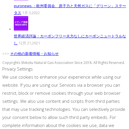
euronews.：欧州委員会、原子力と天然ガスに「グリーン」ステー
タス
1月 3,2022
世界経済評論：カーボンフリー火力なしにカーボンニュートラルな
し
12月 21,2021
>>>
その他の新着情報・お知らせ
Copyrights Shikoku Natural Gas Association Since 2018. All Rights Reserved.
Privacy Settings
We use cookies to enhance your experience while using our
website. If you are using our Services via a browser you can
restrict, block or remove cookies through your web browser
settings. We also use content and scripts from third parties
that may use tracking technologies. You can selectively provide
your consent below to allow such third party embeds. For
complete information about the cookies we use, data we