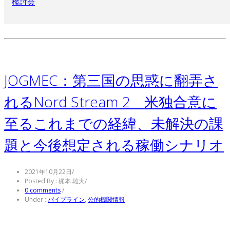
検討会
JOGMEC：第三国の思惑に翻弄さ
れるNord Stream 2 米独合意に
至るこれまでの経緯、未解決の課
題と今後想定される稼働シナリオ
2021年10月22日
/
Posted By : 梶本 雄大
/
0 comments
/
Under :
パイプライン
,
公的機関情報