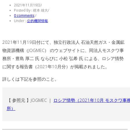
2021年11月19日
/
Posted By : 梶本 雄大
/
0 comments
/
Under :
公的機関情報
2021年11月19日付にて、独立行政法人 石油天然ガス・金属鉱
物資源機構（JOGMEC） のウェブサイトに、同法人モスクワ事
務所・豊島 厚二 氏 ならびに 小松 弘希 氏 による、ロシア情勢
に関する報告書（2021年10月分）が掲載されました。
詳しくは下記を参照のこと。
【 参照元 】JOGMEC ｜
ロシア情勢（2021年10月 モスクワ事
所）