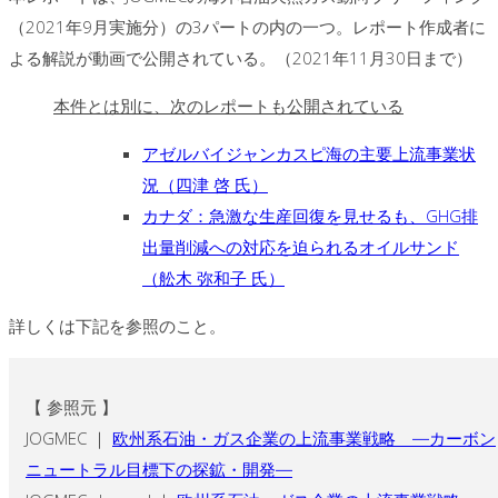
（2021年9月実施分）の3パートの内の一つ。レポート作成者に
よる解説が動画で公開されている。（2021年11月30日まで）
本件とは別に、次のレポートも公開されている
アゼルバイジャンカスピ海の主要上流事業状
況（四津 啓 氏）
カナダ：急激な生産回復を見せるも、GHG排
出量削減への対応を迫られるオイルサンド
（舩木 弥和子 氏）
詳しくは下記を参照のこと。
【 参照元 】
JOGMEC ｜
欧州系石油・ガス企業の上流事業戦略 ―カーボン
ニュートラル目標下の探鉱・開発―