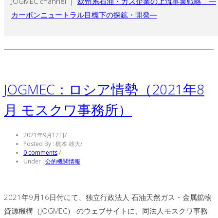
JOGMEC channel ｜
欧州系石油・ガス企業の上流事業戦略 ―
カーボンニュートラル目標下の探鉱・開発―
JOGMEC：ロシア情勢（2021年8
月 モスクワ事務所）
2021年9月17日
/
Posted By : 梶本 雄大
/
0 comments
/
Under :
公的機関情報
2021年9月16日付にて、独立行政法人 石油天然ガス・金属鉱物
資源機構（JOGMEC） のウェブサイトに、同法人モスクワ事務