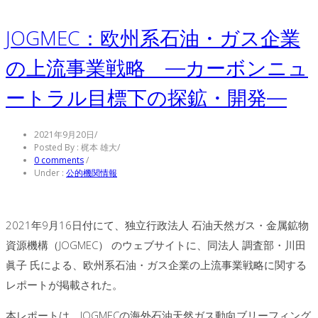
JOGMEC：欧州系石油・ガス企業
の上流事業戦略 ―カーボンニュ
ートラル目標下の探鉱・開発―
2021年9月20日
/
Posted By : 梶本 雄大
/
0 comments
/
Under :
公的機関情報
2021年9月16日付にて、独立行政法人 石油天然ガス・金属鉱物
資源機構（JOGMEC） のウェブサイトに、同法人 調査部・川田
眞子 氏による、欧州系石油・ガス企業の上流事業戦略に関する
レポートが掲載された。
本レポートは、JOGMECの海外石油天然ガス動向ブリーフィング