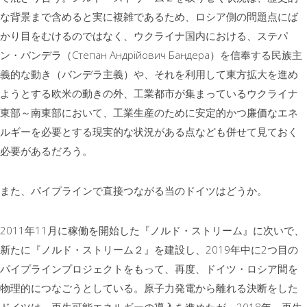
な背景まで含めると実に複雑であるため、ロシア側の問題点にば
かり目をむけるのではなく、ウクライナ国内における、ステパ
ン・バンデラ（Степан Андрійович Бандера）を信奉する民族主
義的な動き（バンデラ主義）や、それを利用して東方拡大を進め
ようとする欧米の動きの外、工業都市が集まっているウクライナ
東部～南東部において、工業生産のために安定的かつ廉価なエネ
ルギーを必要とする現実的な状況がある点なども併せて見ておく
必要があるだろう。
また、パイプラインで直接つながる当のドイツはどうか。
2011年11月に稼働を開始した『ノルド・ストリーム』に次いで、
新たに『ノルド・ストリーム２』を建設し、2019年中に2つ目の
パイプラインプロジェクトをもって、再度、ドイツ・ロシア間を
物理的につなごうとしている。原子力発電から離れる決断をした