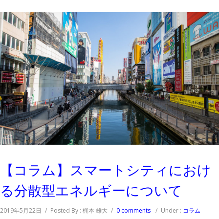
【コラム】スマートシティにおけ
る分散型エネルギーについて
2019年5月22日
/
Posted By : 梶本 雄大
/
0 comments
/
Under :
コラム