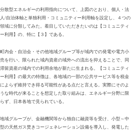
分散型エネルギーの利用指向について、上図のとおり、個人・法
人/自治体軸と単独利用・コミュニティー利用軸を設定し、４つの
領域に分類してみた。着目していただきたいのは【コミュニティ
ー利用】の、特に【３】である。
町内会・自治会・その他地域グループ等が域内での発電や電力小
売を行い、限られた域内資産の域外への流出を抑えることで、同
滞留資産の域内での利用余地が新たに生まれる。【コミュニティ
ー利用】の最大の特徴は、各地域の一部の公共サービス等を税金
によらず維持でき得る可能性がある点だと言える。実際にそのよ
うな時代が来ることを想定した取り組みは、エネルギー分野に限
らず、日本各地で見られている。
地域グループが、金融機関等から独自に融資等を受け、小型～中
型の天然ガス焚きコージェネレーション設備を導入し、発電した