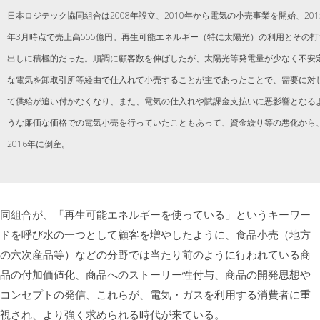
日本ロジテック協同組合は2008年設立、2010年から電気の小売事業を開始、201
年3月時点で売上高555億円。再生可能エネルギー（特に太陽光）の利用とその打
出しに積極的だった。順調に顧客数を伸ばしたが、太陽光等発電量が少なく不安
な電気を卸取引所等経由で仕入れて小売することが主であったことで、需要に対
て供給が追い付かなくなり、また、電気の仕入れや賦課金支払いに悪影響となる
うな廉価な価格での電気小売を行っていたこともあって、資金繰り等の悪化から
2016年に倒産。
同組合が、「再生可能エネルギーを使っている」というキーワー
ドを呼び水の一つとして顧客を増やしたように、食品小売（地方
の六次産品等）などの分野では当たり前のように行われている商
品の付加価値化、商品へのストーリー性付与、商品の開発思想や
コンセプトの発信、これらが、電気・ガスを利用する消費者に重
視され、より強く求められる時代が来ている。