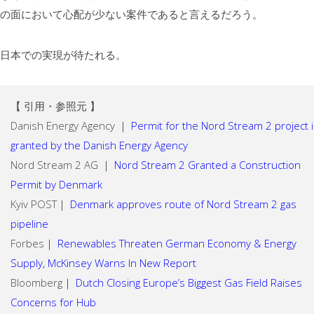
の面において心配が少ない案件であると言えるだろう。
日本での実現が待たれる。
【 引用・参照元 】
Danish Energy Agency ｜
Permit for the Nord Stream 2 project 
granted by the Danish Energy Agency
Nord Stream 2 AG ｜
Nord Stream 2 Granted a Construction
Permit by Denmark
Kyiv POST｜
Denmark approves route of Nord Stream 2 gas
pipeline
Forbes｜
Renewables Threaten German Economy & Energy
Supply, McKinsey Warns In New Report
Bloomberg｜
Dutch Closing Europe’s Biggest Gas Field Raises
Concerns for Hub