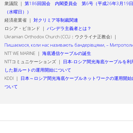
衆議院 ｜
第186回国会 内閣委員会 第6号（平成26年3月19
（水曜日））
経済産業省 ｜
対クリミア等制裁関連
ロシア・ビヨンド ｜
バンデラ主義者とは？
Ukrainian Orthodox Church (CCU：ウクライナ正教会) ｜
Пишаємося, коли нас називають бандерівцями, – Митропол
NTT WE MARINE ｜
海底通信ケーブルの誕生
NTTコミュニケーションズ ｜
日本-ロシア間光海底ケーブルを利
した新ルートの運用開始について
KDDI ｜
日本～ロシア間光海底ケーブルネットワークの運用開始
ついて