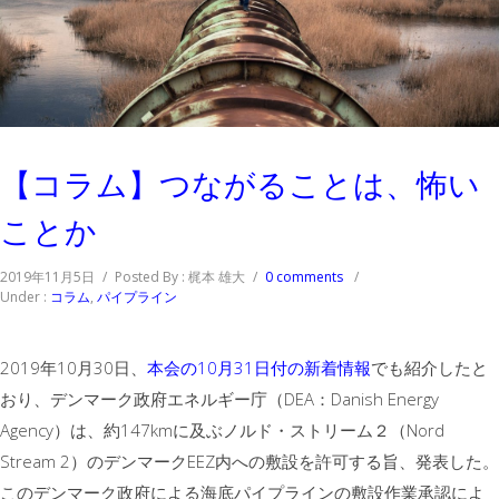
【コラム】つながることは、怖い
ことか
2019年11月5日
/
Posted By : 梶本 雄大
/
0 comments
/
Under :
コラム
,
パイプライン
2019年10月30日、
本会の10月31日付の新着情報
でも紹介したと
おり、デンマーク政府エネルギー庁（DEA：Danish Energy
Agency）は、約147kmに及ぶノルド・ストリーム２（Nord
Stream 2）のデンマークEEZ内への敷設を許可する旨、発表した。
このデンマーク政府による海底パイプラインの敷設作業承認によ