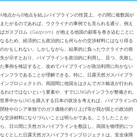
A地点からB地点を結ぶパイプラインの性質上、その間に複数国が
またがるのであれば、ウクライナの事例でも見られる通り、例え
ばガスプロム（Gazprom）が抱える他国の顧客を巻き込むことに
なるため、経済的にも政治的にも何らかの交渉材料にはなり得る
のかもしれない。しかしながら、結果的に負ったウクライナの喪
失が示すとおり、パイプラインを政治的に利用し、且つ、失敗し
た事例を検証すると、改めてパイプラインが政治利用に向かない
インフラであることが理解できる。特に、日露天然ガスパイプラ
インプロジェクトの、両国間に他国をはさんでガス輸送が行われ
るわけではないという要素や、すでにLNGのインフラが整備され、
世界中からLNGを購入する日本の状況を考えれば、パイプラインの
閉栓やロシア単独でのガス価格の釣り上げ等が我が国との政治的
な交渉材料になりづらいことは明らかである。こうしたことか
ら、日ロ間に天然ガスパイプラインを敷設し、両国を物理的につ
なぐとした日露天然ガスパイプラインプロジェクトは、安全保障