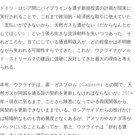
ドイツ・ロシア間にパイプラインを通す新規投資の計画が現実に
実行されることで、これまで政治的・経済的な取引に使えていた
「支払いができないから、天然ガスも通せない（だからなんとか
してほしい）」という後ろ向きな交渉材料を失いつつあった。そ
れどころか、当てにしている通過料収入が、どの程度かは不明瞭
ながら失われる可能性すらでてきた。これが、ウクライナがノル
ド・ストリーム２の建設に強硬に反対してきた最大の理由と考え
られる。
本年、ウクライナは、露・ガスプロム（Gazprom）との間で、天
然ガスが同国を通る旨の契約を更新しなければならないが、2014
年～現在に至るまで、ことさら険悪になっている両国関係から、
同契約を更新できないままでいる。ロシアサイドからの投げかけ
は暗喩的なものも含め幾度となくあるが、アメリカやカナダ等が
バックにいることもあってか、形上、ウクライナは「折れる選