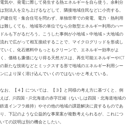
電気や、発電に際して発生する熱エネルギーを自ら使う。余剰分
は別法人を立ち上げるなどして、隣接地域住民などに小売する。
戸建住宅・集合住宅を問わず、単独世帯での発電、電力・熱利用
は難しくても、地域等の単位でなら分散型エネルギー利用のハー
ドルも下がるだろう。こうした事例が小地域＞中地域＞大地域の
流れで広がって相互接続することで、マイクログリッドを形成し
ていく。化石燃料中もっともクリーンで、エネルギー効率がよ
く、価格も廉価になり得る天然ガスは、再生可能エネルギーやICT
の新たな技術などとミックスする形で地域のエネルギー利用シー
ンにより深く溶け込んでいくのではないかと考えている。
なお、【４】については、【３】と同様の考え方に基づくと、例
えば、JR四国・JR北海道の赤字圧縮（ないしは四国・北海道地域の
鉄道インフラ維持）やその他の地域の課題解決に資するものであ
り、下記のような公益的な事業案が複数考えられるが、これにつ
いての説明は別の機会としたい。