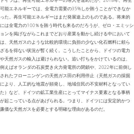
ドイツは、再生可能エネルギーの導入を進めたが、2018年、再生
可能エネルギーでは、全電力需要の35%しか賄うことができなか
った。再生可能エネルギーはまだ発展途上のものである。将来的
には全電力の100％を賄う時代も来るのだろうが、ゼロ・エミッシ
ョンを掲げながらこれまでどおり産業を動かし続ける中において
は、天然ガスのような比較的環境に負担の少ない化石燃料に頼ら
ざるを得ない状況が暫く続く。こうしたことから、ドイツの電力
や天然ガスの輸入は避けられない。追い打ちをかけているのは、
例えばオランダの石炭焚き火力発電所の閉鎖や、2022年に前倒し
されたフローニンゲンの天然ガス田の利用停止（天然ガスの採掘
により、人工的な地震が頻発し、地域住民の不安材料となってい
た）など、ドイツの鉱工業生産にとってマイナス要素となる事柄
が起こっている点があげられる。つまり、ドイツには安定的かつ
廉価な天然ガスを必要とする明確な理由があるのだ。