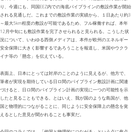
り、今週にも、同国EEZ内での海底パイプラインの敷設作業が開始
される見通しだ。これまでの敷設作業の実績から、１日あたり約3
～最大5km程度の敷設が可能であるため、フル稼働すれば、本年
12月中旬にも敷設作業を完了させられると見られる。こうした状
況について、いわゆる西側メディアは、本件が欧州のエネルギー
安全保障に大きく影響するであろうことを報道し、米国やウクラ
イナ等の「懸念」を伝えている。
表面上、日本にとっては対岸のことのように見えるが、他方で、
筆者が実現を期待している日ロ間のパイプライン敷設計画に関連
づけると、日ロ間のパイプライン計画の実現に一つの可能性を示
したと見ることもできる。とはいえ、我が国のような島国が、他
国と物理的につながることに、同じように安全保障上の懸念を覚
えるとした意見が聞かれることも事実だ。
今回のコラムでは、「他国と物理的につながる」という点に焦点