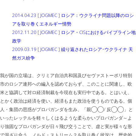
2014.04.23 [ JOGMEC ] ロシア：ウクライナ問題以降のロシ
アを取り巻くエネルギー情勢
2012.11.20 [ JOGMEC ] ロシア・CISにおけるパイプライン地
政学
2009.03.19 [ JOGMEC ] 繰り返されたロシア･ウクライナ 天
然ガス紛争
我が国の立場は、クリミア自治共和国及びセヴァストーポリ特別
市のロシア連邦への編入を認めておらず、このことに関連し、欧
米と協調して対ロ経済制裁を今現在も実行中である。とはいえ、
とかく政治は経済を使い、経済もまた政治を使うものである。個
人・集団の思惑がプロパガンダを生み、「親◯◯/ 反◯◯」と
いったレッテルを軽々しくはるような柔らかいプロパガンダ～よ
り強固なプロパガンダが日々飛び交うことで、虚と実が様々な形
で混ざり合う。ノルド・ストリーム２を取り巻く状況は、歴史的