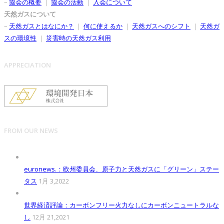
–
協会の概要
｜
協会の活動
｜
入会について
天然ガスについて
–
天然ガスとはなにか？
｜
何に使えるか
｜
天然ガスへのシフト
｜
天然ガ
スの環境性
｜
災害時の天然ガス利用
APPRECIATION
FROM OUR NEWS
euronews.：欧州委員会、原子力と天然ガスに「グリーン」ステー
タス
1月 3,2022
世界経済評論：カーボンフリー火力なしにカーボンニュートラルな
し
12月 21,2021