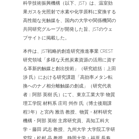
科学技術振興機構（以下、JST）は、温室効
果ガスを光照射で水素や化学原料に変換する
高性能な光触媒を、国内の大学や関係機関の
共同研究グループが開発した旨、JSTのウェ
ブサイトに掲載した。
本件は、JST戦略的創造研究推進事業 CREST
研究領域「多様な天然炭素資源の活用に資す
る革新的触媒と創出技術」（研究総括：上田
渉 氏）における研究課題「高効率メタン転
換へのナノ相分離触媒の創成」（研究代表
者：阿部 英樹 氏）にて、東京工業大学 物質
理工学院 材料系 庄司 州作 氏（博士後期課
程3年）と宮内 雅浩 教授、物質・材料研究
機構・阿部 英樹 主席研究員、高知工科大
学・藤田 武志 教授、九州大学 大学院工学研
究院・松村 晶 教授、静岡大学・福原 長寿