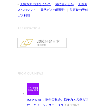
–
天然ガスとはなにか？
｜
何に使えるか
｜
天然ガ
スへのシフト
｜
天然ガスの環境性
｜
災害時の天然
ガス利用
APPRECIATION
FROM OUR NEWS
euronews.：欧州委員会、原子力と天然ガス
に「グリーン」ステータス
1月 3,2022