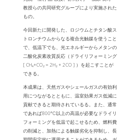
教授らの共同研究グループにより実施された
もの。
今回新たに開発した、ロジウムとチタン酸ス
トロンチウムからなる複合光触媒を使うこと
で、低温下でも、光エネルギーからメタンの
二酸化炭素改質反応（ドライリフォーミング
[ CH₄+CO₂ = 2H₂ + 2CO ] ）を起こすことが
できる。
本成果は、天然ガスやシェールガスの有効利
用につながるとともに、温室効果ガス低減に
貢献できると期待されているる。また、通常
であれば800℃以上の高温が必要なドライリ
フォーミングを低温で起こせるため、燃料費
の削減と、加熱による触媒劣化を抑制し、長
期間安定的に運用することができるため、ガ